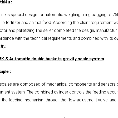
thiệu :
line is special design for automatic weighing filling bagging of 25
ule fertilizer and animal food .According the client requirement 
ctor and palletizing.The seller completed the design, manufacturin
rdance with the technical requirements and combined with its ow
try.
K-S Automatic double buckets gravity scale system
ciple
:
 scales are composed of mechanical components and sensors of
rument system. The combined cylinder controls the feeding accura
r the feeding mechanism through the flow adjustment valve, and 
.