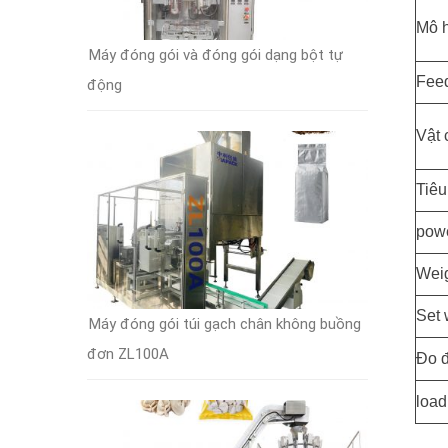
Mô 
Máy đóng gói và đóng gói dạng bột tự
Fee
động
Vật 
Tiêu
pow
Weig
Set 
Máy đóng gói túi gạch chân không buồng
đơn ZL100A
Đo đ
load