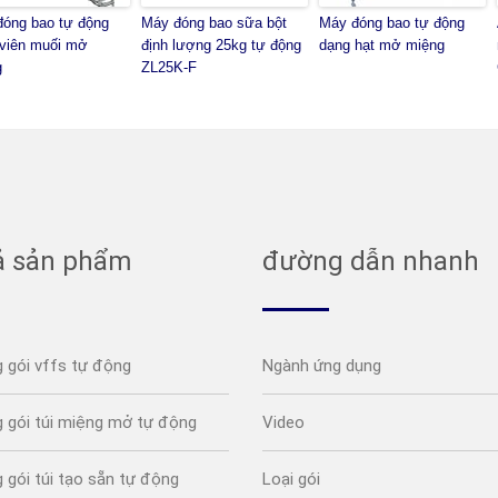
óng bao tự động
Máy đóng bao sữa bột
Máy đóng bao tự động
viên muối mở
định lượng 25kg tự động
dạng hạt mở miệng
g
ZL25K-F
ả sản phẩm
đường dẫn nhanh
 gói vffs tự động
Ngành ứng dụng
 gói túi miệng mở tự động
Video
 gói túi tạo sẵn tự động
Loại gói