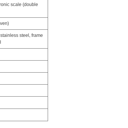
ronic scale (double
iven)
stainless steel, frame
l