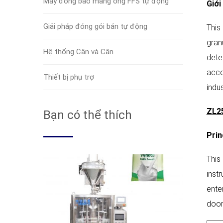
Máy đóng bao màng ống FFS tự động
Giới 
Giải pháp đóng gói bán tự động
This 
gran
Hệ thống Cân và Cân
dete
acco
Thiết bị phụ trợ
indus
ZL25
Bạn có thể thích
P
rin
This
inst
ente
door