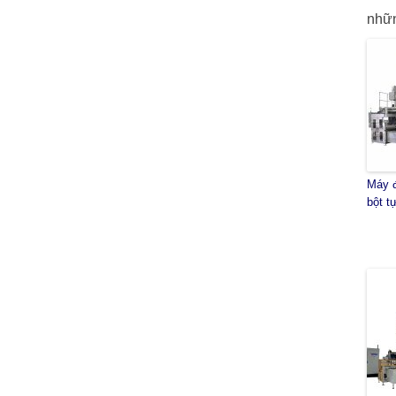
nhữn
Máy 
bột t