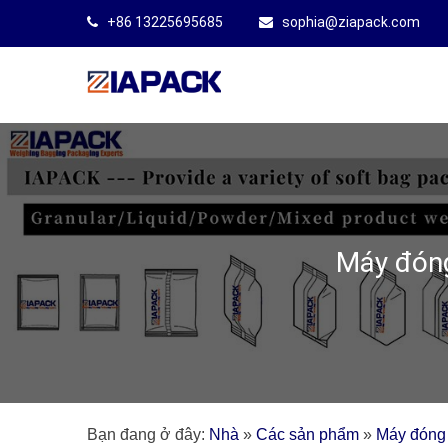
+86 13225695685
sophia@ziapack.com
Máy đóng
Bạn đang ở đây:
Nhà
»
Các sản phẩm
»
Máy đóng 