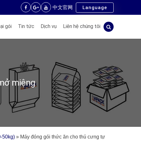
中文官网
Language
ại gói
Tin tức
Dịch vụ
Liên hệ chúng tôi
 mở miệng
0-50kg)
»
Máy đóng gói thức ăn cho thú cưng tự