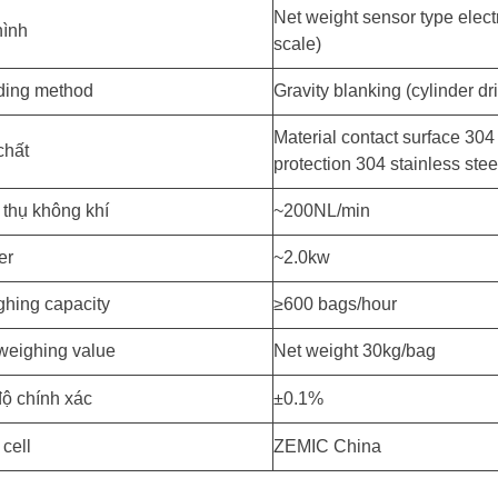
Net weight sensor type elect
hình
scale)
ding method
Gravity blanking (cylinder dr
Material contact surface 304 
chất
protection 304 stainless stee
 thụ không khí
~200NL/min
er
~2.0kw
hing capacity
≥600 bags/hour
weighing value
Net weight 30kg/bag
ộ chính xác
±0.1%
 cell
ZEMIC China