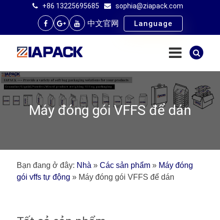
+86 13225695685
sophia@ziapack.com
中文官网
Language
Máy đóng gói VFFS để dán
Bạn đang ở đây:
Nhà
»
Các sản phẩm
»
Máy đóng
gói vffs tự động
»
Máy đóng gói VFFS để dán