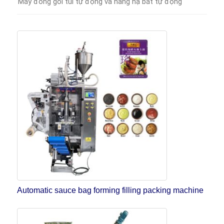
Máy đóng gói túi tự động và nâng hạ bát tự động
Automatic sauce bag forming filling packing machine