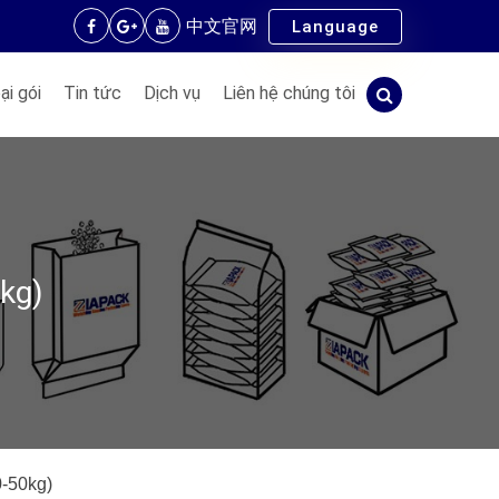
中文官网
Language
ại gói
Tin tức
Dịch vụ
Liên hệ chúng tôi
kg)
0-50kg)