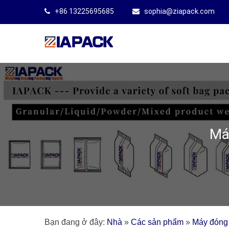
+86 13225695685
sophia@ziapack.com
Má
Bạn đang ở đây:
Nhà
»
Các sản phẩm
»
Máy đóng 