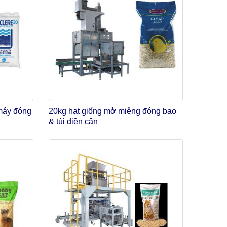
 máy đóng
20kg hạt giống mở miệng đóng bao
& túi điền cân