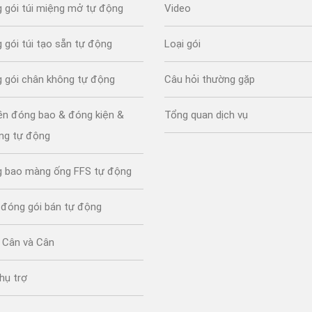
 gói túi miệng mở tự động
Video
 gói túi tạo sẵn tự động
Loại gói
 gói chân không tự động
Câu hỏi thường gặp
ền đóng bao & đóng kiện &
Tổng quan dịch vụ
ng tự động
 bao màng ống FFS tự động
p đóng gói bán tự động
 Cân và Cân
phụ trợ