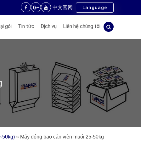
中文官网
Language
ại gói
Tin tức
Dịch vụ
Liên hệ chúng tôi
g
0-50kg)
»
Máy đóng bao cân viên muối 25-50kg