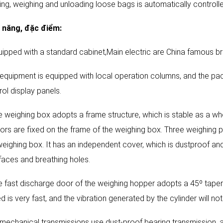
ing, weighing and unloading loose bags is automatically controlle
 năng, đặc điểm:
uipped with a standard cabinet,Main electric are China famous b
l equipment is equipped with local operation columns, and the pa
rol display panels.
e weighing box adopts a frame structure, which is stable as a w
ors are fixed on the frame of the weighing box. Three weighing p
weighing box. It has an independent cover, which is dustproof and
rfaces and breathing holes.
e fast discharge door of the weighing hopper adopts a 45º tape
d is very fast, and the vibration generated by the cylinder will no
l mechanical transmissions use dust-proof bearing transmission, an