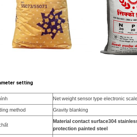
meter setting
hình
Net weight sensor type electronic scal
ding method
Gravity blanking
Material contact surface
304
stainless
chất
protection
painted steel