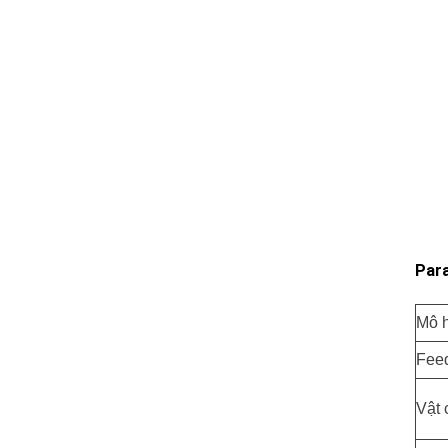
Para
Mô 
Fee
Vật 