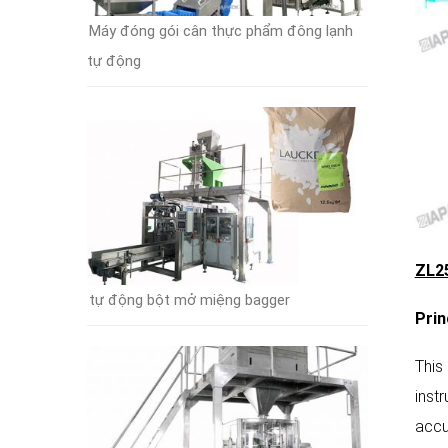
Máy đóng gói cân thực phẩm đông lạnh
tự động
ZL25
tự động bột mở miệng bagger
P
rin
This
inst
accu