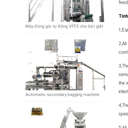
feed
Tính
Máy đóng gói tự động VFFS cho bột giặt
1,Eq
2,Al
cont
3,Th
sens
the 
inte
Automatic secondary bagging machine
4,Th
spee
5,Al