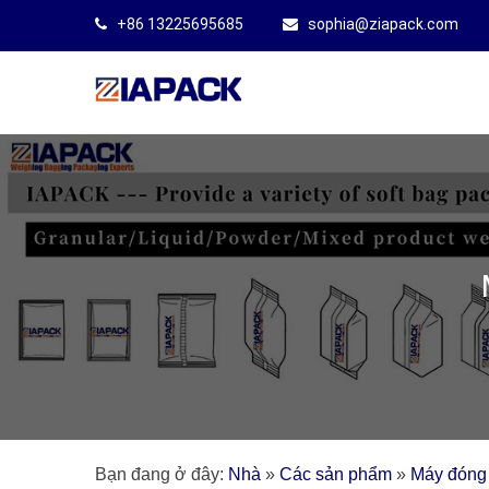
+86 13225695685
sophia@ziapack.com
Bạn đang ở đây:
Nhà
»
Các sản phẩm
»
Máy đóng 