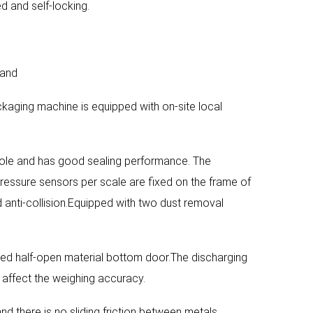
d and self-locking.
rand
ckaging machine is equipped with on-site local
hole and has good sealing performance. The
ressure sensors per scale are fixed on the frame of
 anti-collision.Equipped with two dust removal
red half-open material bottom door.The discharging
t affect the weighing accuracy.
d there is no sliding friction between metals.