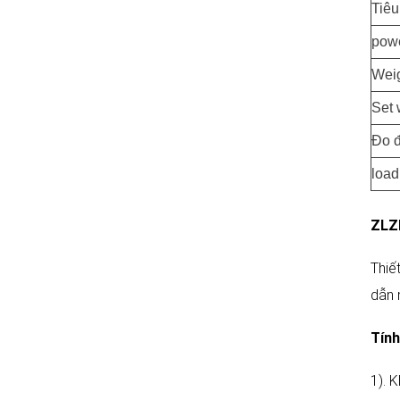
Tiêu
pow
Weig
Set 
Đo đ
load
ZLZ
Thiết
dẫn 
Tính
1). 