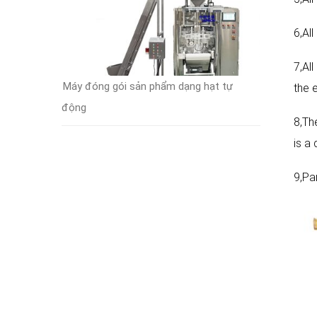
6,Al
7,All
Máy đóng gói sản phẩm dạng hạt tự
the e
động
8,Th
is a
9,Pa