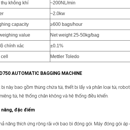
 thụ không khí
~200NL/min
er
~2.0kw
hing capacity
≥600 bags/hour
weighing value
Net weight 25-50kg/bag
ộ chính xác
±0.1%
 cell
Mettler Toledo
D750 AUTOMATIC BAGGING MACHINE
 bị này bao gồm thùng chứa túi, thiết bị lấy và phân loại túi, robot nạ
miệng túi, hệ thống chân không và hệ thống điều khiển.
 năng, đặc điểm
Khả năng thích ứng rộng rãi với bao bì đóng gói. Máy đóng gói áp