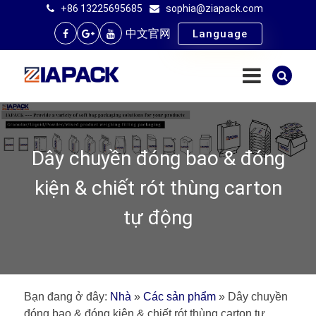
+86 13225695685
sophia@ziapack.com
中文官网
Language
Dây chuyền đóng bao & đóng
kiện & chiết rót thùng carton
tự động
Bạn đang ở đây:
Nhà
»
Các sản phẩm
»
Dây chuyền
đóng bao & đóng kiện & chiết rót thùng carton tự