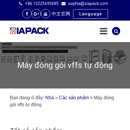
+86 13225695685
sophia@ziapack.com
中文官网
Language
Máy đóng gói vffs tự động
Bạn đang ở đây:
Nhà
»
Các sản phẩm
»
Máy đóng
gói vffs tự động