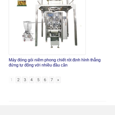
Máy đóng gói niêm phong chiết rót định hình thẳng
đứng tự động với nhiều đầu cân
1
2
3
4
5
6
7
»