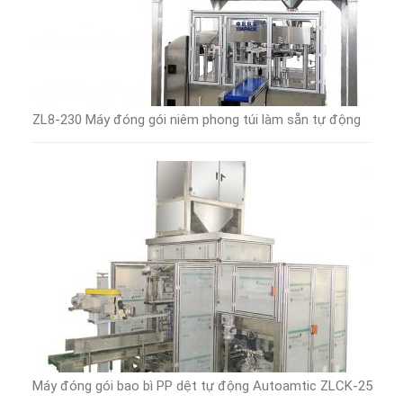
ZL8-230 Máy đóng gói niêm phong túi làm sẵn tự động
Máy đóng gói bao bì PP dệt tự động Autoamtic ZLCK-25